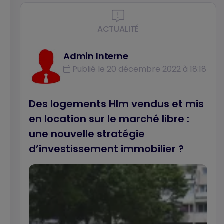
professeur d’urbanisme et d’aménagement
à Paris 1 Panthéon Sorbonne, Pauline Gali,
ACTUALITÉ
doctorante en 1ère année (Laboratoires
Triangle et Latts) et Marie Mondain, post-
Admin Interne
doctorante au laboratoire Géographie-
Publié le 20 décembre 2022 à 18:18
Cités.
Des logements Hlm vendus et mis
en location sur le marché libre :
une nouvelle stratégie
d’investissement immobilier ?