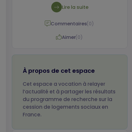
notamment le développement d’une mixité
Lire la suite
sociale pendant le processus de vente qui
modifie les relations entre les habitants.
Commentaires
(0)
Aimer
(0)
Votre nom
Votre prénom
À propos de cet espace
Cet espace a vocation à relayer
Votre email
Objet de votre
l’actualité et à partager les résultats
message
du programme de recherche sur la
cession de logements sociaux en
France.
Votre message