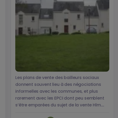
Les plans de vente des bailleurs sociaux
donnent souvent lieu à des négociations
informelles avec les communes, et plus
rarement avec les EPCI dont peu semblent
s’être emparées du sujet de la vente Hlm.
Sur quels sujets portent ces négociations,