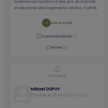
la remise en location à des prix de marché
d’une partie des logements vendus. Camille
Boulai, Sylvie Fol et Matthieu Gimat
analysent cet effet paradoxal créant une
Lire la suite
niche immobilière pour les ménages
bailleurs d’anciens logements HLM dans un
Commentaires
(0)
article pour Métropolitiques.
Aimer
(0)
ACTUALITÉ
Mikael DUPUY
Publié le 25 mai 2023 à 10:22