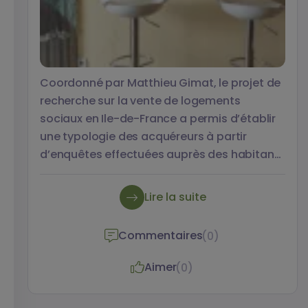
Coordonné par Matthieu Gimat, le projet de
recherche sur la vente de logements
sociaux en Ile-de-France a permis d’établir
une typologie des acquéreurs à partir
d’enquêtes effectuées auprès des habitants
dans trois résidences de la région. Les
logements y ont été mis en vente à des
Lire la suite
dates différentes (fin des années 1990 à
Sartrouville, en 2010 à Villejuif et en 2016 à
Commentaires
(0)
Alfortville). La typologie qui résulte de
l’étude prend donc en compte les effets
Aimer
(0)
évolutifs des ventes Hlm sur la durée. Ces
travaux sont conduits par Sylvie Fol,