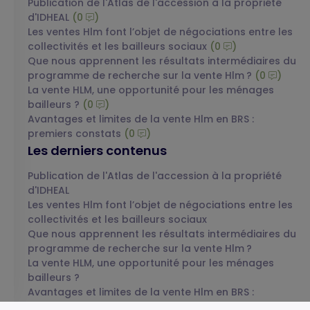
Publication de l'Atlas de l'accession à la propriété
d'IDHEAL
(0
)
Les ventes Hlm font l’objet de négociations entre les
collectivités et les bailleurs sociaux
(0
)
Que nous apprennent les résultats intermédiaires du
programme de recherche sur la vente Hlm ?
(0
)
La vente HLM, une opportunité pour les ménages
bailleurs ?
(0
)
Avantages et limites de la vente Hlm en BRS :
premiers constats
(0
)
Les derniers contenus
Publication de l'Atlas de l'accession à la propriété
d'IDHEAL
Les ventes Hlm font l’objet de négociations entre les
collectivités et les bailleurs sociaux
Que nous apprennent les résultats intermédiaires du
programme de recherche sur la vente Hlm ?
La vente HLM, une opportunité pour les ménages
bailleurs ?
Avantages et limites de la vente Hlm en BRS :
premiers constats