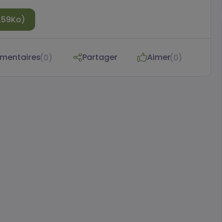
0,59Ko)
entaires
Partager
Aimer
(0)
(0)