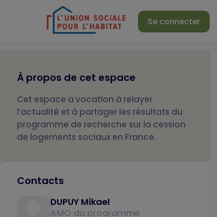
Se connecter
Votre nom
Votre prénom
À propos de cet espace
Cet espace a vocation à relayer
Votre email
Objet de votre m
l’actualité et à partager les résultats du
programme de recherche sur la cession
de logements sociaux en France.
Votre message
Contacts
DUPUY Mikael
AMO du programme