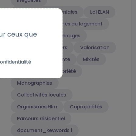
Inégalités
Stratégies patrimoniales
Loi ELAN
Terrains
Marchés du logement
sur ceux que
Trajectoires des ménages
Marchés immobiliers
Valorisation
Mécanismes de vente
Mixités
onfidentialité
Accession à la propriété
Monographies
Collectivités locales
Organismes Hlm
Copropriétés
Parcours résidentiel
document_keywords 1