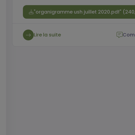
"organigramme ush juillet 2020.pdf" (24
Lire la suite
Comm