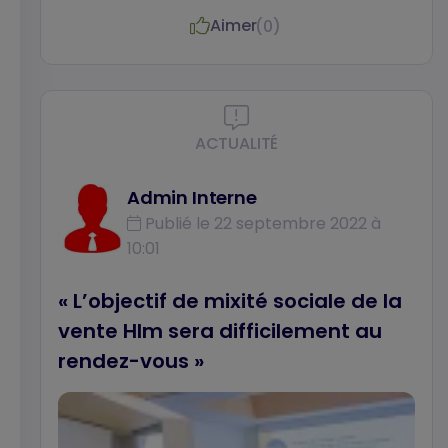
Lees, socio-anthropologue et chercheuse
Aimer
(0)
au Laboratoire de sciences sociales
appliquées (LASSA), chercheuse
correspondante au Centre Norbert Elias.
ACTUALITÉ
Admin Interne
Publié le 22 septembre 2022 à
10:01
« L’objectif de mixité sociale de la
vente Hlm sera difficilement au
rendez-vous »