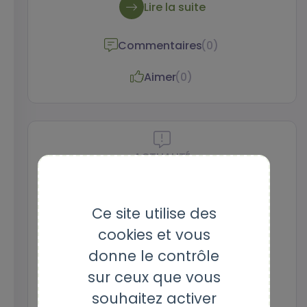
Lire la suite
disponibles.
Commentaires
(0)
Aimer
(0)
ACTUALITÉ
Admin Interne
Ce site utilise des
Publié le 07 février 2023 à 10:24
cookies et vous
donne le contrôle
Profils et stratégies : vers une
sur ceux que vous
typologie des acquéreurs de
souhaitez activer
logements Hlm