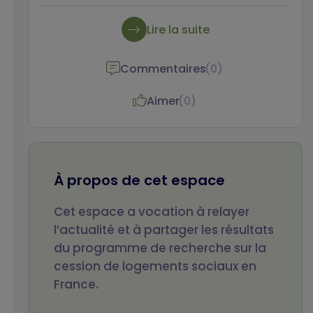
2022. Il revient notamment sur le
phénomène de mixité sociale temporaire
Lire la suite
relevé par les études.
Commentaires
(0)
Aimer
(0)
Votre nom
Votre prénom
À propos de cet espace
Cet espace a vocation à relayer
Votre email
Objet de votre
l’actualité et à partager les résultats
message
du programme de recherche sur la
cession de logements sociaux en
France.
Votre message