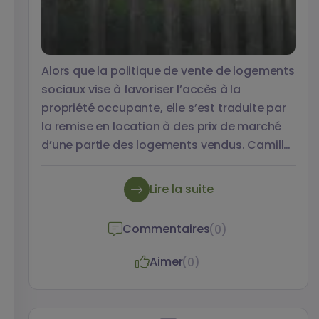
Alors que la politique de vente de logements
sociaux vise à favoriser l’accès à la
propriété occupante, elle s’est traduite par
la remise en location à des prix de marché
d’une partie des logements vendus. Camille
Boulai, Sylvie Fol et Matthieu Gimat
analysent cet effet paradoxal créant une
Lire la suite
niche immobilière pour les ménages
bailleurs d’anciens logements HLM dans un
Commentaires
(0)
article pour Métropolitiques.
Aimer
(0)