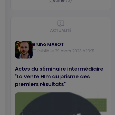
Aimer
(0)
copropriété à Est Métropole Habitat,
organisme Hlm rattaché à la Métropole de
Lyon qui gère 16 000 logements, donne le
point de vue d’un bailleur social sur le sujet.
ACTUALITÉ
Lydia Coudroy de Lille, géographe,
professeure à l’université Lumière Lyon 2, qui
Bruno MAROT
pilote le projet de recherche intitulé La vente
Publié le 29 mars 2023 à 10:31
Hlm dans les régions lyonnaise et
grenobloise : quelles valorisations, nous livre
également ses premières constatations.
Actes du séminaire intermédiaire
"La vente Hlm au prisme des
premiers résultats"