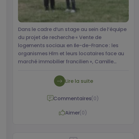
Dans le cadre d’un stage au sein de l’équipe
du projet de recherche « Vente de
logements sociaux en Ile-de-France : les
organismes Hlm et leurs locataires face au
marché immobilier francilien », Camille
Boulai, étudiante en master 2 à l’Université
Paris 1 Panthéon Sorbonne, a réalisé une
Lire la suite
étude auprès de 16 ménages ayant acquis
un logement Hlm pour ensuite le louer sur le
Commentaires
(0)
marché locatif « libre ». Cette approche
qualitative est complétée par une analyse
Aimer
(0)
quantitative. Les résultats de son travail
sont rassemblés dans le mémoire de
master 1 qu’elle a rédigé sous la codirection