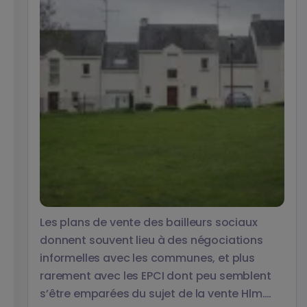
Les plans de vente des bailleurs sociaux
donnent souvent lieu à des négociations
informelles avec les communes, et plus
rarement avec les EPCI dont peu semblent
s’être emparées du sujet de la vente Hlm.