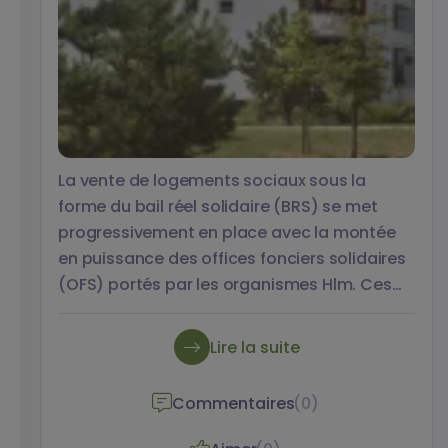
La vente de logements sociaux sous la
forme du bail réel solidaire (BRS) se met
progressivement en place avec la montée
en puissance des offices fonciers solidaires
(OFS) portés par les organismes Hlm. Ces
modalités présentent l’avantage de rendre
l’accession plus abordable pour les
Lire la suite
ménages modestes, notamment dans les
zones tendues, tout en préservant la mixité
Commentaires
(0)
sociale des effets d’éviction par le marché.
Dominique Winckler, responsable Vente et