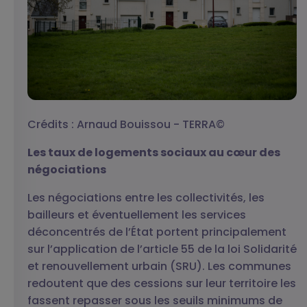
Crédits : Arnaud Bouissou - TERRA©
Les taux de logements sociaux au cœur des
négociations
Les négociations entre les collectivités, les
bailleurs et éventuellement les services
déconcentrés de l’État portent principalement
sur l’application de l’article 55 de la loi Solidarité
et renouvellement urbain (SRU). Les communes
redoutent que des cessions sur leur territoire les
fassent repasser sous les seuils minimums de