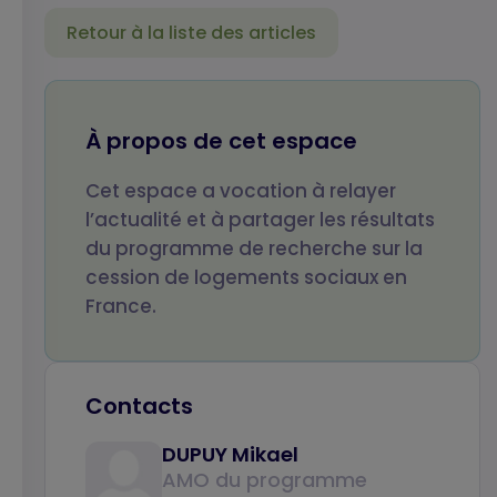
Retour à la liste des articles
Votre nom
Votre prénom
À propos de cet espace
Cet espace a vocation à relayer
Votre email
Objet de votre
l’actualité et à partager les résultats
message
du programme de recherche sur la
cession de logements sociaux en
France.
Votre message
Contacts
DUPUY Mikael
AMO du programme