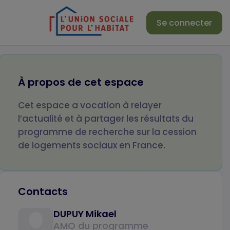
Se connecter
Votre nom
Votre prénom
À propos de cet espace
Cet espace a vocation à relayer
Votre email
Objet de votre m
l’actualité et à partager les résultats du
programme de recherche sur la cession
de logements sociaux en France.
Votre message
Contacts
DUPUY Mikael
AMO du programme