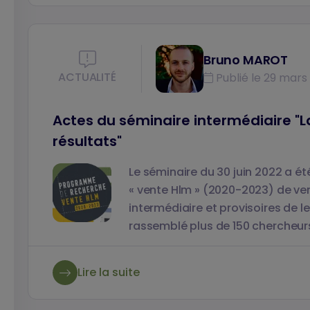
Lumière Lyon 2, qui pilote le projet de recherch
et grenobloise : quelles valorisations, nous l
Bruno MAROT
ACTUALITÉ
Publié le 29 mars 
Actes du séminaire intermédiaire "
résultats"
Le séminaire du 30 juin 2022 a é
« vente Hlm » (2020-2023) de ven
intermédiaire et provisoires de l
rassemblé plus de 150 chercheur
Lire la suite