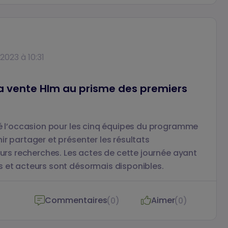
e intitulé La vente Hlm dans les régions lyonnaise
ivre également ses premières constatations.
2023 à 10:31
La vente Hlm au prisme des premiers
té l’occasion pour les cinq équipes du programme
ir partager et présenter les résultats
eurs recherches. Les actes de cette journée ayant
s et acteurs sont désormais disponibles.
Commentaires
Aimer
(0)
(0)