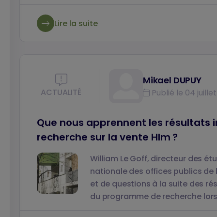
chercheuse au Laboratoire PACTE, et Yoan Miot
de Paris (Laboratoire LATTS), répondent à ces 
Lire la suite
menées dans le cadre du programme.
Mikael DUPUY
ACTUALITÉ
Publié le 04 juille
Que nous apprennent les résultats
recherche sur la vente Hlm ?
William Le Goff, directeur des ét
nationale des offices publics de l
et de questions à la suite des ré
du programme de recherche lors 