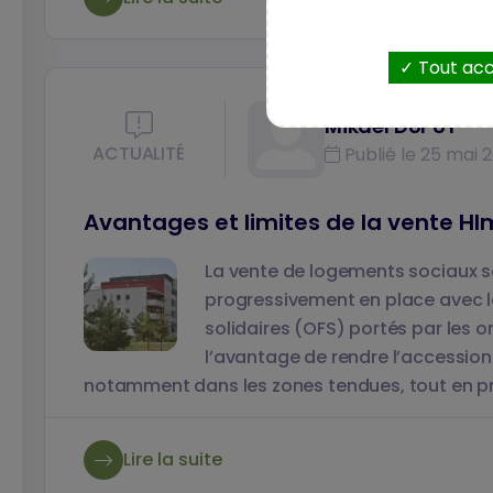
Tout ac
Mikael DUPUY
ACTUALITÉ
Publié le 25 mai 2
Avantages et limites de la vente Hl
La vente de logements sociaux so
progressivement en place avec l
solidaires (OFS) portés par les
l’avantage de rendre l’accessio
notamment dans les zones tendues, tout en prés
par le marché. Dominique Winckler, responsabl
organisme Hlm rattaché à la Métropole de Lyon
Lire la suite
vue d’un bailleur social sur le sujet. Lydia Coud