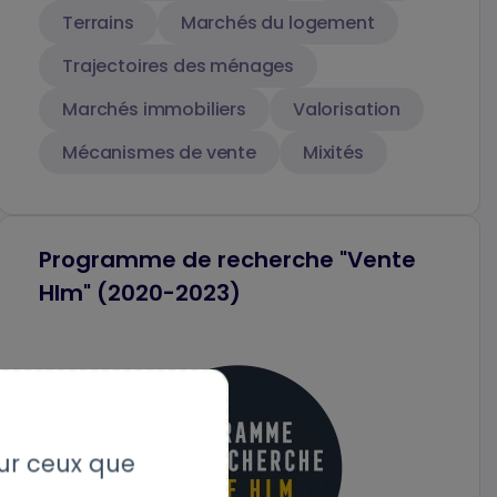
Terrains
Marchés du logement
Trajectoires des ménages
Marchés immobiliers
Valorisation
Mécanismes de vente
Mixités
Programme de recherche "Vente
Hlm" (2020-2023)
sur ceux que