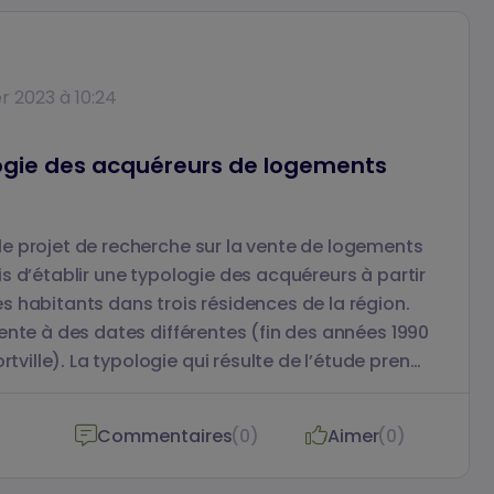
er 2023 à 10:24
ologie des acquéreurs de logements
e projet de recherche sur la vente de logements
s d’établir une typologie des acquéreurs à partir
 habitants dans trois résidences de la région.
ente à des dates différentes (fin des années 1990
fortville). La typologie qui résulte de l’étude prend
 Hlm sur la durée. Ces travaux sont conduits par
ement à Paris 1 Panthéon Sorbonne, Pauline Gali,
Commentaires
Aimer
(0)
(0)
le et Latts) et Marie Mondain, post-doctorante