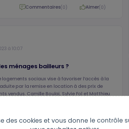
Commentaires
Aimer
(0)
(0)
023 à 10:07
les ménages bailleurs ?
e logements sociaux vise à favoriser l’accès à la
raduite par la remise en location à des prix de
s vendus. Camille Boulai, Sylvie Fol et Matthieu
xal créant une niche immobilière pour les
s un article pour Métropolitiques.
lise des cookies et vous donne le contrôle 
Commentaires
Aimer
(0)
(0)