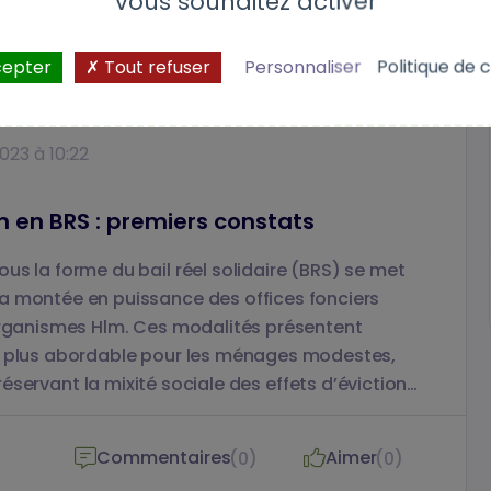
vous souhaitez activer
cepter
Tout refuser
Personnaliser
Politique de c
023 à 10:22
m en BRS : premiers constats
us la forme du bail réel solidaire (BRS) se met
a montée en puissance des offices fonciers
 organismes Hlm. Ces modalités présentent
n plus abordable pour les ménages modestes,
ervant la mixité sociale des effets d’éviction
e Vente et copropriété à Est Métropole Habitat,
 qui gère 16 000 logements, donne le point de
Commentaires
Aimer
(0)
(0)
roy de Lille, géographe, professeure à l’université