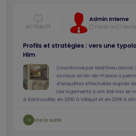
Admin Interne
ACTUALITÉ
Publié le 07 févri
Profils et stratégies : vers une typ
Hlm
Coordonné par Matthieu Gimat, l
sociaux en Ile-de-France a permi
d’enquêtes effectuées auprès des
Les logements y ont été mis en v
à Sartrouville, en 2010 à Villejuif et en 2016 à Al
donc en compte les effets évolutifs des ventes
Sylvie Fol, professeur d’urbanisme et d’aménag
Lire la suite
doctorante en 1ère année (Laboratoires Triang
au laboratoire Géographie-Cités.