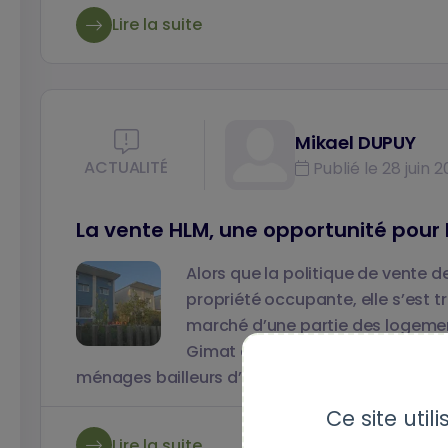
Lire la suite
Mikael DUPUY
ACTUALITÉ
Publié le 28 juin 2
La vente HLM, une opportunité pour 
Alors que la politique de vente d
propriété occupante, elle s’est t
marché d’une partie des logement
Gimat analysent cet effet parado
ménages bailleurs d’anciens logements HLM dan
Ce site uti
Lire la suite