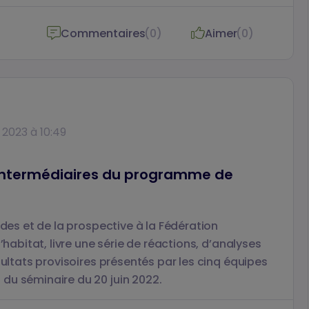
, maître de conférences à l’École d’urbanisme
interrogations à partir de leurs recherches
Commentaires
Aimer
(0)
(0)
t 2023 à 10:49
 intermédiaires du programme de
udes et de la prospective à la Fédération
’habitat, livre une série de réactions, d’analyses
sultats provisoires présentés par les cinq équipes
du séminaire du 20 juin 2022.