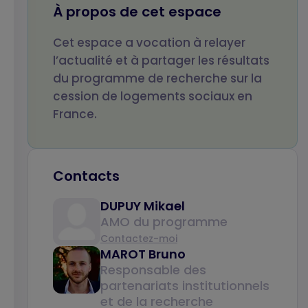
À propos de cet espace
Cet espace a vocation à relayer
Votre email
Objet de votre
l’actualité et à partager les résultats
message
du programme de recherche sur la
cession de logements sociaux en
France.
Votre message
Contacts
DUPUY Mikael
AMO du programme
Contactez-moi
MAROT Bruno
CAPTCHA
Responsable des
Math question (1 + 0 =)
partenariats institutionnels
et de la recherche