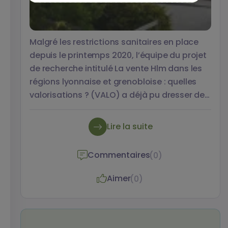
Malgré les restrictions sanitaires en place
depuis le printemps 2020, l’équipe du projet
de recherche intitulé La vente Hlm dans les
régions lyonnaise et grenobloise : quelles
valorisations ? (VALO) a déjà pu dresser des
premiers constats. Lydia Coudroy de Lille,
professeure de géographie à l’université
Lire la suite
Lumière Lyon 2, assure la coordination de ce
projet. Elle nous en rappelle les objectifs,
Commentaires
(0)
l’approche et nous présente les tout
premiers résultats.
Aimer
(0)
Votre nom
Votre prénom