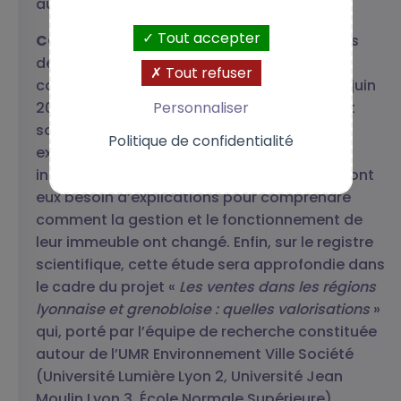
auprès des syndics.
Tout accepter
CCB :
L’UD-CSF met en place des formations
destinées à la fois aux locataires et aux
Tout refuser
copropriétaires. La première s’est tenue fin juin
Personnaliser
2021. Pour les copropriétaires, la marche est
souvent très haute à monter et il faut leur
Politique de confidentialité
expliquer l’intérêt de s’impliquer dans les
instances de la copropriété. Les locataires ont
eux besoin d’explications pour comprendre
comment la gestion et le fonctionnement de
leur immeuble ont changé. Enfin, sur le registre
scientifique, cette étude sera approfondie dans
le cadre du projet «
Les ventes dans les régions
lyonnaise et grenobloise : quelles valorisations
»
qui, porté par l’équipe de recherche constituée
autour de l’UMR Environnement Ville Société
(Université Lumière Lyon 2, Université Jean
Moulin Lyon 3, École Normale Supérieure),