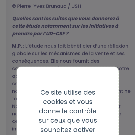
© Pierre-Yves Brunaud / USH
Quelles sont les suites que vous donnerez à
cette étude notamment sur les initiatives à
prendre par l’UD-CSF ?
M.P. :
L’étude nous fait bénéficier d’une réflexion
globale sur les mécanismes de la vente et ses
conséquences. Elle nous fournit des
connaissances spécifiques pour repenser notre
accompagnement au sein des mêmes
collectifs, à la fois des locataires et des
nouveaux copropriétaires qui jusqu’à présent ne
Ce site utilise des
faisaient pas l’objet d’un suivi de notre part.
cookies et vous
Nous allons également travailler à améliorer
donne le contrôle
notre compréhension du fonctionnement de
sur ceux que vous
ces copropriétés pour savoir comment
souhaitez activer
intervenir dans les assemblées générales et