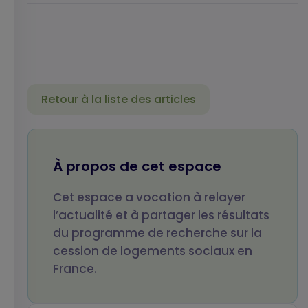
Retour à la liste des articles
Votre nom
Votre prénom
À propos de cet espace
Cet espace a vocation à relayer
Votre email
Objet de votre
l’actualité et à partager les résultats
message
du programme de recherche sur la
cession de logements sociaux en
France.
Votre message