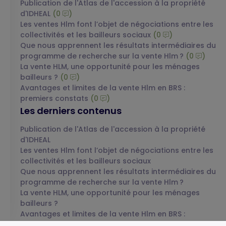
Publication de l'Atlas de l'accession à la propriété
d'IDHEAL
(0
)
Les ventes Hlm font l’objet de négociations entre les
collectivités et les bailleurs sociaux
(0
)
Que nous apprennent les résultats intermédiaires du
programme de recherche sur la vente Hlm ?
(0
)
La vente HLM, une opportunité pour les ménages
bailleurs ?
(0
)
Avantages et limites de la vente Hlm en BRS :
premiers constats
(0
)
Les derniers contenus
Publication de l'Atlas de l'accession à la propriété
d'IDHEAL
Les ventes Hlm font l’objet de négociations entre les
collectivités et les bailleurs sociaux
Que nous apprennent les résultats intermédiaires du
programme de recherche sur la vente Hlm ?
La vente HLM, une opportunité pour les ménages
bailleurs ?
Avantages et limites de la vente Hlm en BRS :
premiers constats